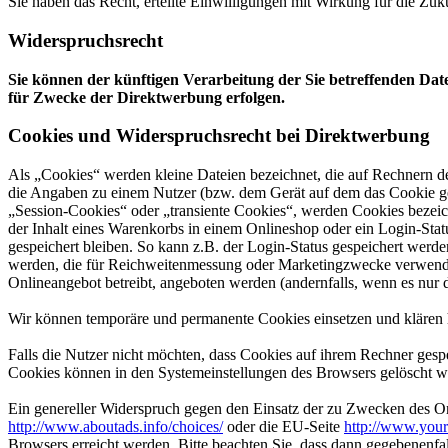
Sie haben das Recht, erteilte Einwilligungen mit Wirkung für die Zuk
Widerspruchsrecht
Sie können der künftigen Verarbeitung der Sie betreffenden Da
für Zwecke der Direktwerbung erfolgen.
Cookies und Widerspruchsrecht bei Direktwerbung
Als „Cookies“ werden kleine Dateien bezeichnet, die auf Rechnern d
die Angaben zu einem Nutzer (bzw. dem Gerät auf dem das Cookie ges
„Session-Cookies“ oder „transiente Cookies“, werden Cookies bezeich
der Inhalt eines Warenkorbs in einem Onlineshop oder ein Login-Sta
gespeichert bleiben. So kann z.B. der Login-Status gespeichert werd
werden, die für Reichweitenmessung oder Marketingzwecke verwendet
Onlineangebot betreibt, angeboten werden (andernfalls, wenn es nur 
Wir können temporäre und permanente Cookies einsetzen und klären 
Falls die Nutzer nicht möchten, dass Cookies auf ihrem Rechner gesp
Cookies können in den Systemeinstellungen des Browsers gelöscht w
Ein genereller Widerspruch gegen den Einsatz der zu Zwecken des Onl
http://www.aboutads.info/choices/
oder die EU-Seite
http://www.your
Browsers erreicht werden. Bitte beachten Sie, dass dann gegebenenfa