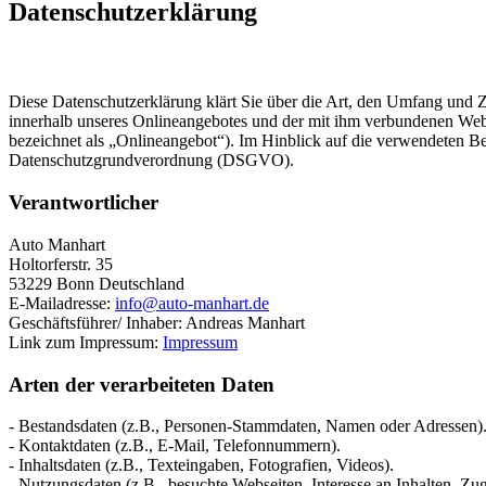
Datenschutzerklärung
Diese Datenschutzerklärung klärt Sie über die Art, den Umfang und
innerhalb unseres Onlineangebotes und der mit ihm verbundenen Webs
bezeichnet als „Onlineangebot“). Im Hinblick auf die verwendeten Beg
Datenschutzgrundverordnung (DSGVO).
Verantwortlicher
Auto Manhart
Holtorferstr. 35
53229 Bonn Deutschland
E-Mailadresse:
info@auto-manhart.de
Geschäftsführer/ Inhaber: Andreas Manhart
Link zum Impressum:
Impressum
Arten der verarbeiteten Daten
- Bestandsdaten (z.B., Personen-Stammdaten, Namen oder Adressen)
- Kontaktdaten (z.B., E-Mail, Telefonnummern).
- Inhaltsdaten (z.B., Texteingaben, Fotografien, Videos).
- Nutzungsdaten (z.B., besuchte Webseiten, Interesse an Inhalten, Zugr