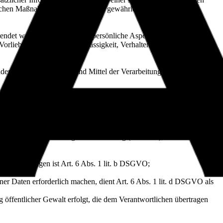
chen Maßnahmen unterliegen, die gewährleisten, dass die
wendet werden, um bestimmte persönliche Aspekte, die sich auf eine
rlieben, Interessen, Zuverlässigkeit, Verhalten, Aufenthaltsort oder
 anderen über die Zwecke und Mittel der Verarbeitung von
ag des Verantwortlichen verarbeitet.
sbereich der Datenschutzgrundverordnung (DSGVO), d.h. der EU und
g von Anfragen ist Art. 6 Abs. 1 lit. b DSGVO;
ner Daten erforderlich machen, dient Art. 6 Abs. 1 lit. d DSGVO als
 öffentlicher Gewalt erfolgt, die dem Verantwortlichen übertragen