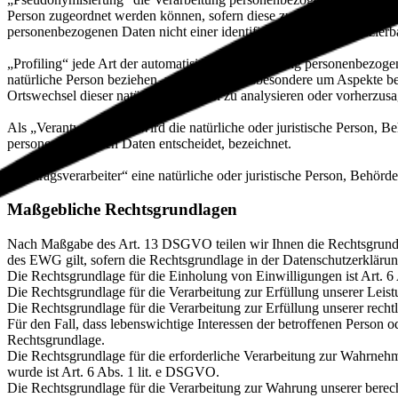
Person zugeordnet werden können, sofern diese zusätzlichen Informa
personenbezogenen Daten nicht einer identifizierten oder identifizie
„Profiling“ jede Art der automatisierten Verarbeitung personenbezog
natürliche Person beziehen, zu bewerten, insbesondere um Aspekte bezü
Ortswechsel dieser natürlichen Person zu analysieren oder vorherzus
Als „Verantwortlicher“ wird die natürliche oder juristische Person, 
personenbezogenen Daten entscheidet, bezeichnet.
„Auftragsverarbeiter“ eine natürliche oder juristische Person, Behörd
Maßgebliche Rechtsgrundlagen
Nach Maßgabe des Art. 13 DSGVO teilen wir Ihnen die Rechtsgrund
des EWG gilt, sofern die Rechtsgrundlage in der Datenschutzerklärun
Die Rechtsgrundlage für die Einholung von Einwilligungen ist Art. 6
Die Rechtsgrundlage für die Verarbeitung zur Erfüllung unserer Le
Die Rechtsgrundlage für die Verarbeitung zur Erfüllung unserer recht
Für den Fall, dass lebenswichtige Interessen der betroffenen Person 
Rechtsgrundlage.
Die Rechtsgrundlage für die erforderliche Verarbeitung zur Wahrnehmu
wurde ist Art. 6 Abs. 1 lit. e DSGVO.
Die Rechtsgrundlage für die Verarbeitung zur Wahrung unserer berecht