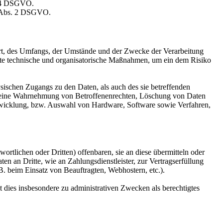
. 4 DSGVO.
9 Abs. 2 DSGVO.
Art, des Umfangs, der Umstände und der Zwecke der Verarbeitung
gnete technische und organisatorische Maßnahmen, um ein dem Risiko
sischen Zugangs zu den Daten, als auch des sie betreffenden
die eine Wahrnehmung von Betroffenenrechten, Löschung von Daten
ntwicklung, bzw. Auswahl von Hardware, Software sowie Verfahren,
tlichen oder Dritten) offenbaren, sie an diese übermitteln oder
en an Dritte, wie an Zahlungsdienstleister, zur Vertragserfüllung
z.B. beim Einsatz von Beauftragten, Webhostern, etc.).
dies insbesondere zu administrativen Zwecken als berechtigtes