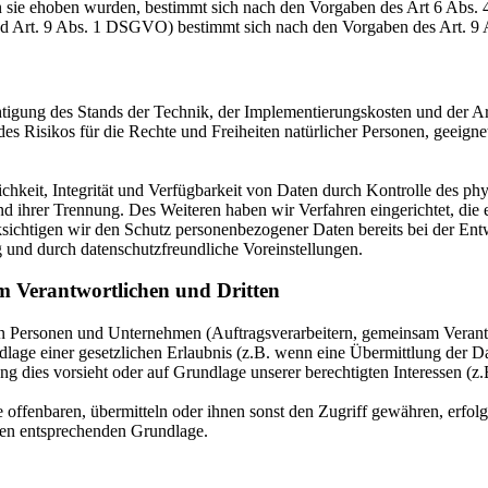
n sie ehoben wurden, bestimmt sich nach den Vorgaben des Art 6 Abs
nd Art. 9 Abs. 1 DSGVO) bestimmt sich nach den Vorgaben des Art. 
htigung des Stands der Technik, der Implementierungskosten und der 
 des Risikos für die Rechte und Freiheiten natürlicher Personen, geei
keit, Integrität und Verfügbarkeit von Daten durch Kontrolle des phy
 und ihrer Trennung. Des Weiteren haben wir Verfahren eingerichtet, 
ksichtigen wir den Schutz personenbezogener Daten bereits bei der E
 und durch datenschutzfreundliche Voreinstellungen.
m Verantwortlichen und Dritten
Personen und Unternehmen (Auftragsverarbeitern, gemeinsam Verantwor
dlage einer gesetzlichen Erlaubnis (z.B. wenn eine Übermittlung der Dat
htung dies vorsieht oder auf Grundlage unserer berechtigten Interessen (
fenbaren, übermitteln oder ihnen sonst den Zugriff gewähren, erfolgt 
ben entsprechenden Grundlage.