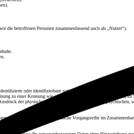
sen).
ir die betroffenen Personen zusammenfassend auch als „Nutzer“).
nhalte.
rn.
entifizierte oder identifizierbare natürliche Person (im Folgenden „betr
uordnung zu einer Kennung wie einem Namen, zu einer Kennnummer, zu 
druck der physischen, physiologischen, genetischen, psychischen, wirts
ren ausgeführte Vorgang oder jede solche Vorgangsreihe im Zusammenha
ner Weise, dass die personenbezogenen Daten ohne Hinzuziehung zusätz