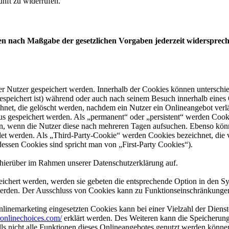
unft zu widerrufen.
ten nach Maßgabe der gesetzlichen Vorgaben jederzeit widerspre
er Nutzer gespeichert werden. Innerhalb der Cookies können unterschi
peichert ist) während oder auch nach seinem Besuch innerhalb eines 
net, die gelöscht werden, nachdem ein Nutzer ein Onlineangebot verlä
tus gespeichert werden. Als „permanent“ oder „persistent“ werden Coo
en, wenn die Nutzer diese nach mehreren Tagen aufsuchen. Ebenso könn
 werden. Als „Third-Party-Cookie“ werden Cookies bezeichnet, die v
dessen Cookies sind spricht man von „First-Party Cookies“).
hierüber im Rahmen unserer Datenschutzerklärung auf.
eichert werden, werden sie gebeten die entsprechende Option in den Sy
erden. Der Ausschluss von Cookies kann zu Funktionseinschränkungen
inemarketing eingesetzten Cookies kann bei einer Vielzahl der Dienste
onlinechoices.com/
erklärt werden. Des Weiteren kann die Speicherung
lls nicht alle Funktionen dieses Onlineangebotes genutzt werden könne